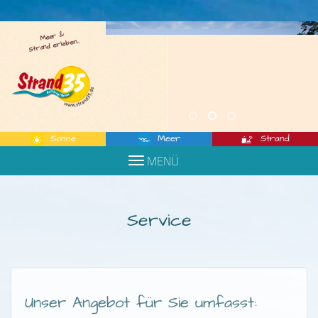
Meer &
Strand erleben...
Sonne
Meer
Strand
Toggle
MENÜ
navigation
Service
Unser Angebot für Sie umfasst: